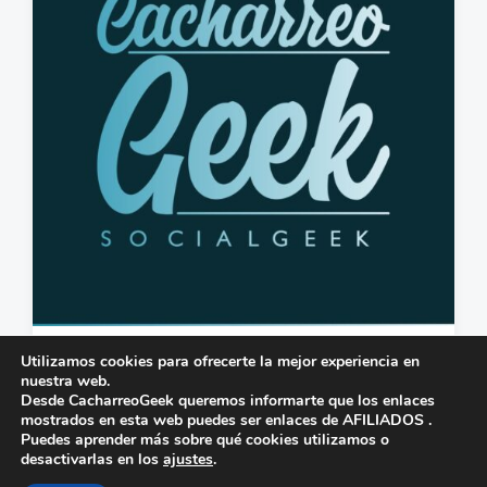
l
i
i
o
c
s
a
c
i
ó
n
RESUMEN 2020
Utilizamos cookies para ofrecerte la mejor experiencia en
nuestra web.
20 de diciembre de 2020
0
Desde CacharreoGeek queremos informarte que los enlaces
F
C
mostrados en esta web puedes ser enlaces de AFILIADOS .
e
o
Puedes aprender más sobre qué cookies utilizamos o
c
m
desactivarlas en los
ajustes
.
h
e