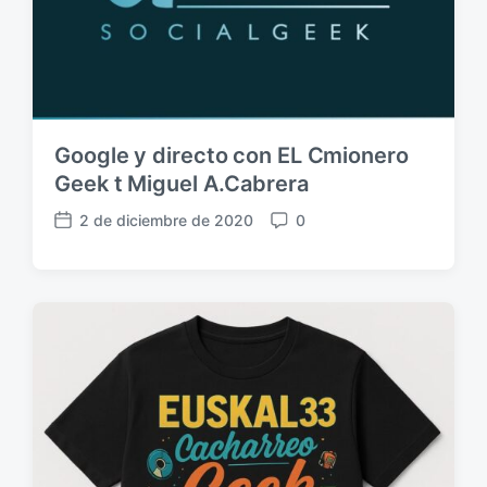
Google y directo con EL Cmionero
Geek t Miguel A.Cabrera
2 de diciembre de 2020
0
F
C
e
o
c
m
h
e
a
n
p
t
u
a
b
r
l
i
i
o
c
s
a