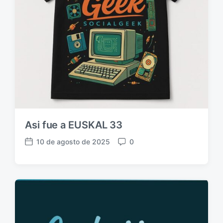
c
i
ó
n
Asi fue a EUSKAL 33
10 de agosto de 2025
0
F
C
e
o
c
m
h
e
a
n
p
t
u
a
b
r