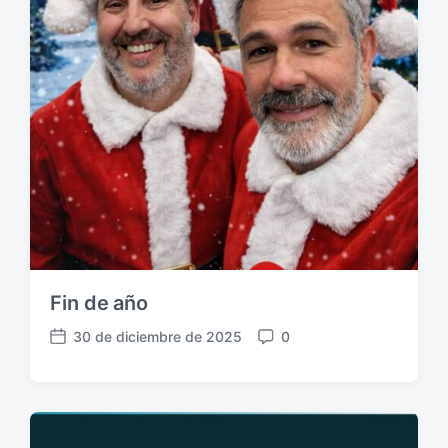
Fin de año
30 de diciembre de 2025
0
F
C
e
o
c
m
h
e
a
n