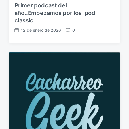
Primer podcast del
año..Empezamos por los ipod
classic
12 de enero de 2026
0
F
C
e
o
c
m
h
e
a
n
p
t
u
a
b
r
l
i
i
o
c
s
a
c
i
ó
n