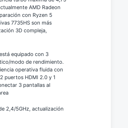
 actualmente ΑMD Radeon
paración con Ryzen 5
ativas 7735HS son más
ización 3D compleja,
stá equipado con 3
ico/modo de rendimiento.
encia operativa fluida con
2 puertos HDMI 2.0 y 1
ectar 3 pantallas al
area
 de 2,4/5GHz, actualización