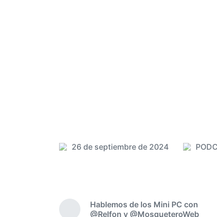
26 de septiembre de 2024
PODC
P
F
u
e
b
c
l
h
i
a
Hablemos de los Mini PC con
c
p
E
@Relfon y @MosqueteroWeb