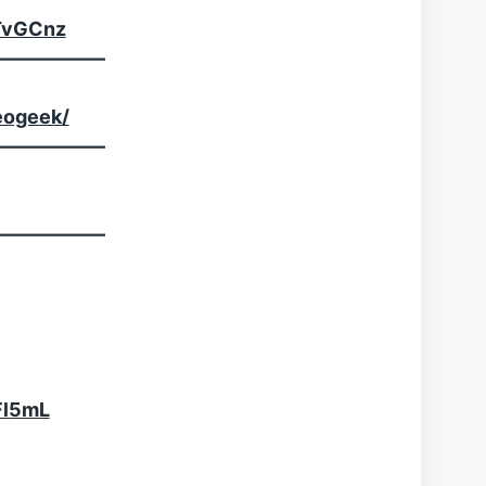
TvGCnz
—————–
eogeek/
—————–
—————–
nFl5mL