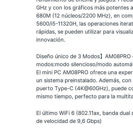
GHz y con los gráficos más potentes
680M (12 núcleos/2200 MHz), en com
5600/i5-11320H, las operaciones iter
rápidas, se pueden utilizar para visual
innovación.
Diseño único de 3 Modos】AM08PRO e
modos:modo silencioso/modo automát
El mini PC AM08PRO ofrece una experi
un sistema preinstalado. Además, con 
puerto Type-C (4K@60GHz), puede con
mismo tiempo, perfecto para la multit
El último WiFi 6 (802.11ax, banda dual
de velocidad de 9,6 Gbps)