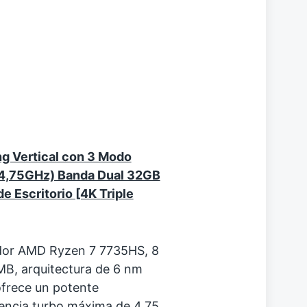
 Vertical con 3 Modo
4,75GHz) Banda Dual 32GB
Escritorio [4K Triple
dor ΑMD Ryzen 7 7735HS, 8
MB, arquitectura de 6 nm
frece un potente
uencia turbo máxima de 4,75