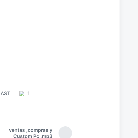
AST
1
C
o
m
e
n
ventas ,compras y
t
E
Custom Pc .mp3