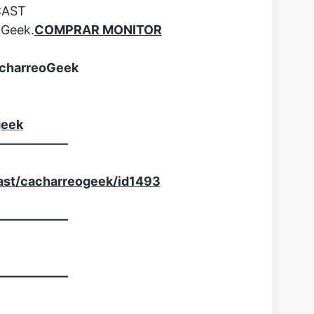
CAST
oGeek.
COMPRAR MONITOR
CacharreoGeek
geek
—————–
ast/cacharreogeek/id1493
—————–
—————–