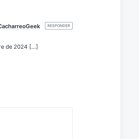
 CacharreoGeek
RESPONDER
re de 2024 […]