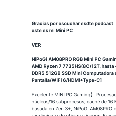
Gracias por escuchar esdte podcast
este es mi Mini PC
VER
NiPoGi AM08PRO RGB Mini PC Gaming
ΑMD Ryzen 7 7735HS(8C/12T, hasta 
DDR5 512GB SSD Mini Computadora de 
Pantalla/WiFi 6/HDMI+Type-C]
Excelente MINI PC Gaming】 Procesa
núcleos/16 subprocesos, caché de 16 
basada en Zen 3+, NiPoGi AM08PRO o
rendimiento de oficina y juegos. Frec