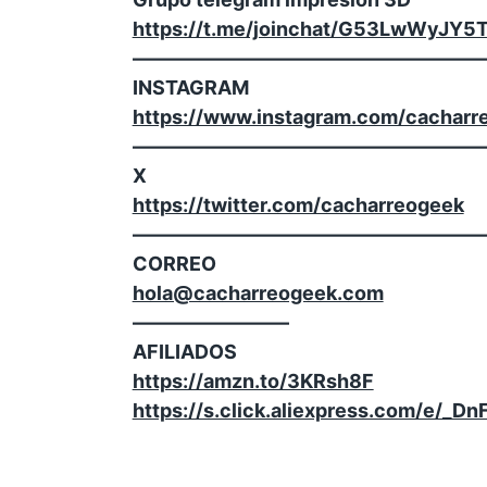
https://t.me/joinchat/G53LwWyJY5
——————————————————
INSTAGRAM
https://www.instagram.com/cacharr
——————————————————
X
https://twitter.com/cacharreogeek
——————————————————
CORREO
hola@cacharreogeek.com
————————
AFILIADOS
https://amzn.to/3KRsh8F
https://s.click.aliexpress.com/e/_D