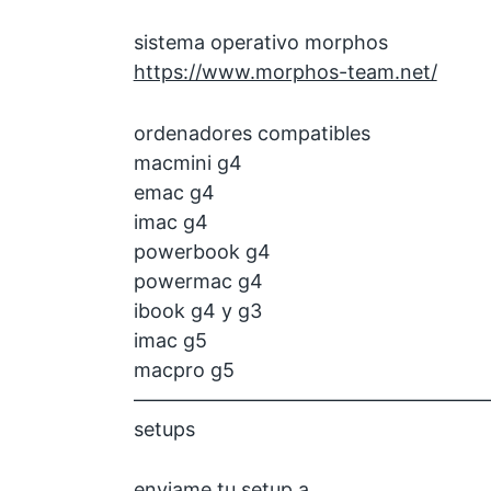
sistema operativo morphos
https://www.morphos-team.net/
ordenadores compatibles
macmini g4
emac g4
imac g4
powerbook g4
powermac g4
ibook g4 y g3
imac g5
macpro g5
——————————————————
setups
enviame tu setup a