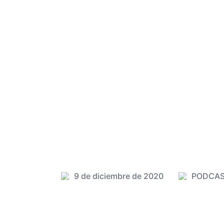
9 de diciembre de 2020
PODCA
P
F
u
e
b
c
l
h