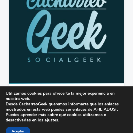
i
o
c
s
a
c
i
ó
n
Dudas con mis equipos
Utilizamos cookies para ofrecerte la mejor experiencia en
nuestra web.
3 de diciembre de 2022
0
Desde CacharreoGeek queremos informarte que los enlaces
F
C
mostrados en esta web puedes ser enlaces de AFILIADOS .
e
o
Puedes aprender más sobre qué cookies utilizamos o
c
m
desactivarlas en los
ajustes
.
h
e
Tema por
Anders Norén
a
n
Aceptar