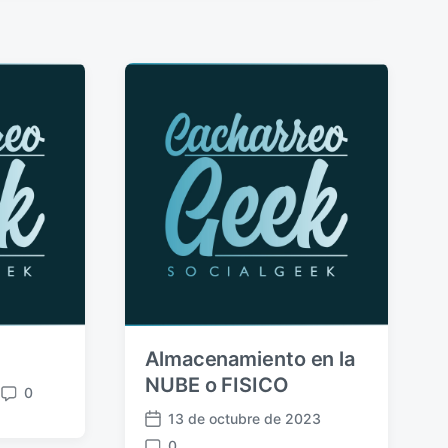
Almacenamiento en la
NUBE o FISICO
0
C
13 de octubre de 2023
o
F
m
0