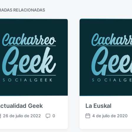
RADAS RELACIONADAS
ctualidad Geek
La Euskal
26 de julio de 2022
0
4 de julio de 2020
C
F
o
e
m
c