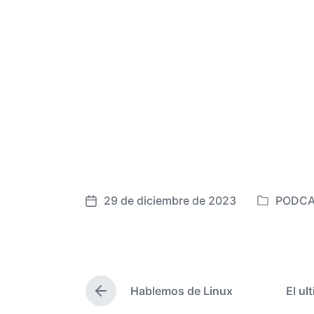
29 de diciembre de 2023
PODCA
P
F
u
e
b
c
l
h
i
a
Hablemos de Linux
El ul
c
p
E
a
u
n