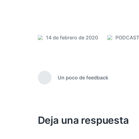
14 de febrero de 2020
PODCAS
P
F
u
e
b
c
l
h
i
a
Un poco de feedback
c
p
E
a
u
n
t
d
b
r
a
l
a
e
i
d
n
c
Deja una respuesta
a
a
a
n
c
t
i