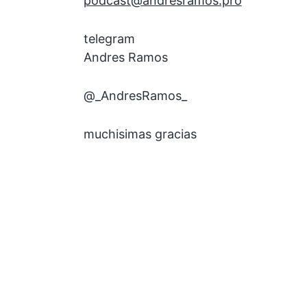
podcast@andresramos.pro
telegram
Andres Ramos
@_AndresRamos_
muchisimas gracias