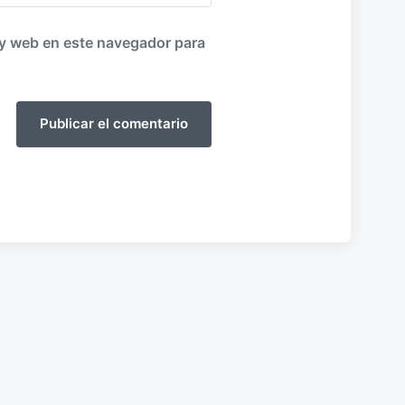
 y web en este navegador para
ies
Mi nuevo Fold
7 de diciembre de 2025
F
0
e