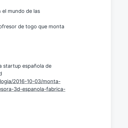
 el mundo de las
rofresor de togo que monta
a startup española de
d
ologia/2016-10-03/monta-
esora-3d-espanola-fabrica-