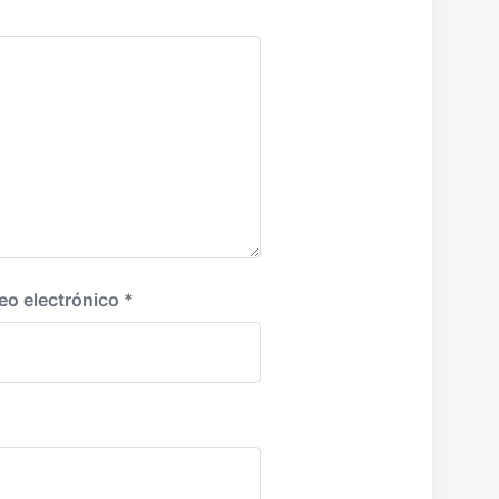
u
i
e
n
t
e
:
eo electrónico
*