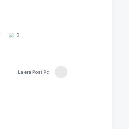
T
0
C
o
m
e
n
La era Post Pc
t
E
a
n
t
r
r
i
a
o
d
s
a
s
i
g