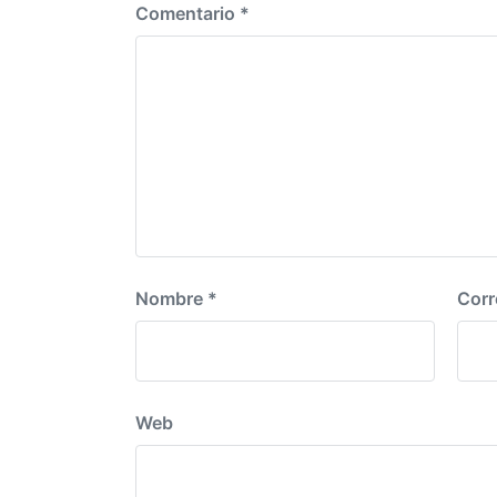
e
Comentario
*
ó
r
n
i
o
r
:
Nombre
*
Corr
Web