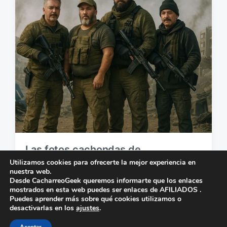
c
s
a
c
i
ó
n
Las fotos cachondas de
cacharreogeek con la IA
Utilizamos cookies para ofrecerte la mejor experiencia en
nuestra web.
4 de abril de 2025
4
Desde CacharreoGeek queremos informarte que los enlaces
F
C
mostrados en esta web puedes ser enlaces de AFILIADOS .
e
o
Puedes aprender más sobre qué cookies utilizamos o
c
m
desactivarlas en los
ajustes
.
h
e
Tema por
Anders Norén