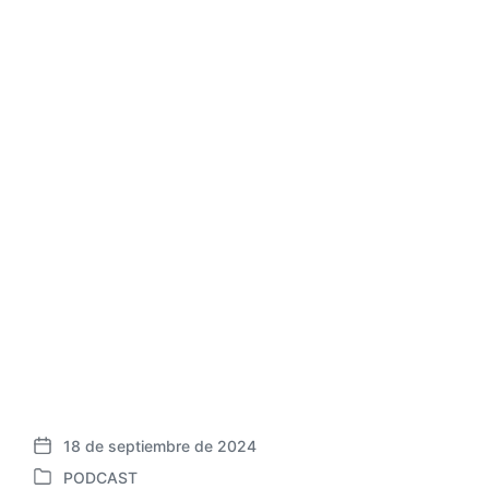
18 de septiembre de 2024
F
PODCAST
e
P