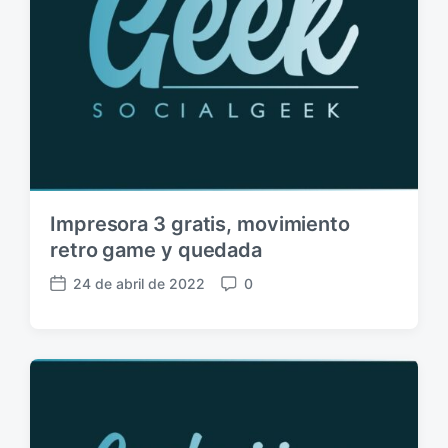
i
ó
n
Impresora 3 gratis, movimiento
retro game y quedada
24 de abril de 2022
0
F
C
e
o
c
m
h
e
a
n
p
t
u
a
b
r