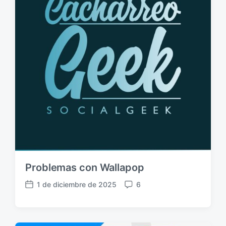
l
i
i
o
c
s
a
c
i
ó
n
Problemas con Wallapop
1 de diciembre de 2025
6
F
C
e
o
c
m
h
e