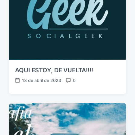
AQUI ESTOY, DE VUELTA!!!!
13 de abril de 2023
0
F
C
e
o
c
m
h
e
a
n
p
t
u
a
b
r
l
i