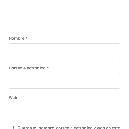
n
t
e
:
Nombre
*
Correo electrónico
*
Web
Guarda mi nombre, correo electrónico y web en este