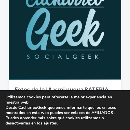
i
o
c
s
a
c
i
ó
n
Fotos de la IA y mi nueva BATERIA
ugreen nexode 130w
Utilizamos cookies para ofrecerte la mejor experiencia en
nuestra web.
18 de abril de 2025
2
Desde CacharreoGeek queremos informarte que los enlaces
F
C
mostrados en esta web puedes ser enlaces de AFILIADOS .
e
o
Puedes aprender más sobre qué cookies utilizamos o
c
m
desactivarlas en los
ajustes
.
h
e