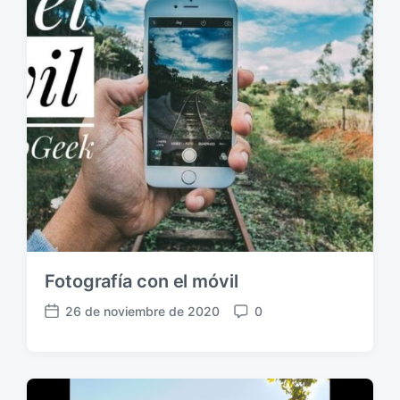
i
o
c
s
a
c
i
ó
n
Fotografía con el móvil
26 de noviembre de 2020
0
F
C
e
o
c
m
h
e
a
n